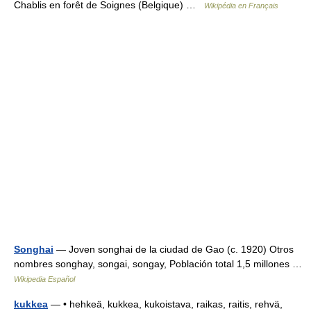
Chablis en forêt de Soignes (Belgique) …
Wikipédia en Français
Songhai
— Joven songhai de la ciudad de Gao (c. 1920) Otros
nombres songhay, songai, songay, Población total 1,5 millones …
Wikipedia Español
kukkea
— • hehkeä, kukkea, kukoistava, raikas, raitis, rehvä,