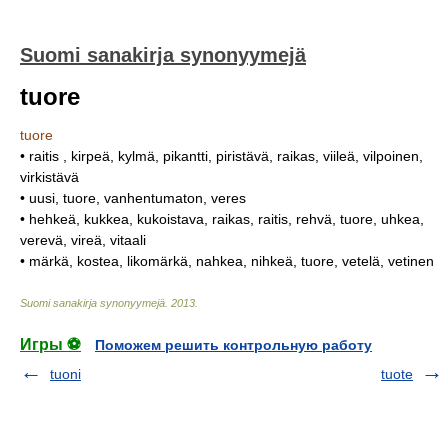
Suomi sanakirja synonyymejä
tuore
tuore
• raitis , kirpeä, kylmä, pikantti, piristävä, raikas, viileä, vilpoinen,
virkistävä
• uusi, tuore, vanhentumaton, veres
• hehkeä, kukkea, kukoistava, raikas, raitis, rehvä, tuore, uhkea,
verevä, vireä, vitaali
• märkä, kostea, likomärkä, nahkea, nihkeä, tuore, vetelä, vetinen
Suomi sanakirja synonyymejä
.
2013
.
Игры ⚽
Поможем решить контрольную работу
tuoni
tuote