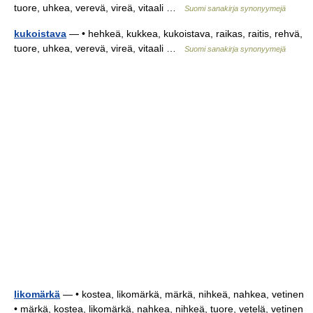
tuore, uhkea, verevä, vireä, vitaali …
Suomi sanakirja synonyymejä
kukoistava
— • hehkeä, kukkea, kukoistava, raikas, raitis, rehvä,
tuore, uhkea, verevä, vireä, vitaali …
Suomi sanakirja synonyymejä
likomärkä
— • kostea, likomärkä, märkä, nihkeä, nahkea, vetinen
• märkä, kostea, likomärkä, nahkea, nihkeä, tuore, vetelä, vetinen