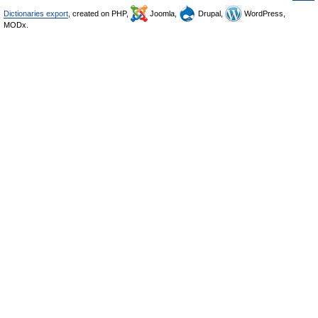
Dictionaries export
, created on PHP,
Joomla,
Drupal,
WordPress,
MODx.