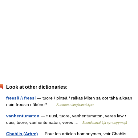
Look at other dictionaries:
freesi\ /\ fressi
— tuore / pirteä / raikas Miten sä oot tähä aikaan
noin freesin näköne? …
Suomen slangisanakirjaa
vanhentumaton
— • uusi, tuore, vanhentumaton, veres law •
uusi, tuore, vanhentumaton, veres …
Suomi sanakirja synonyymejä
Chablis (Arbre)
— Pour les articles homonymes, voir Chablis.