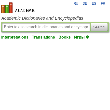
RU
DE
ES
FR
en-academic.com
Academic Dictionaries and Encyclopedias
Search!
Interpretations
Translations
Books
Игры ⚽