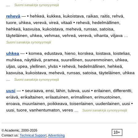
…
Suomi sanakirja synonyymejä
rehevä
— • hehkeä, kukkea, kukoistava, raikas, raitis, rehvä,
tuore, uhkea, verevä, vireä, vitaali • rehevä, hedelmällinen,
hehkeä, kasvuisa, kukoistava, mehevä, runsas, satoisa,
täyteläinen, uhkea, vehmas, vehreä, verevä, vihanta, viljava …
Suomi sanakirja synonyymejä
uhkea
— • komea, edustava, hieno, korskea, loistava, loistelias,
muhkea, näyttävä, pramea, suurellinen, suurenmoinen, uhkea,
uljas, upea, ylellinen, ylväs • rehevä, hedelmällinen, hehkeä,
kasvuisa, kukoistava, mehevä, runsas, satoisa, täyteläinen, uhkea
…
Suomi sanakirja synonyymejä
uusi
— • seuraava, ensi, lähin, tuleva, uusi • erilainen, differentti,
eriävä, erikaltainen, erilaatuinen, erimallinen, erimuotoinen,
eroava, muunlainen, poikkeava, toisenlainen, uudenlainen, uusi •
uusi, tuore, vanhentumaton, veres …
Suomi sanakirja synonyymejä
© Academic, 2000-2026
18+
Contact us:
Technical Support
,
Advertising